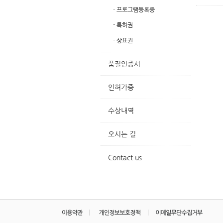
-
프로그램등록증
-
특허권
-
상표권
품질인증서
인허가증
수상내역
오시는 길
Contact us